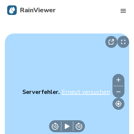
RainViewer
Live-Radar
Hurrikan-Verfolgung
Unwettermeldungen
Blog
Serverfehler.
Erneut versuchen
Holen Sie sich die App