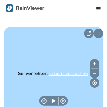
RainViewer
Live-Radar
Hurrikan-Verfolgung
Unwettermeldungen
Blog
Serverfehler.
Erneut versuchen
Holen Sie sich die App