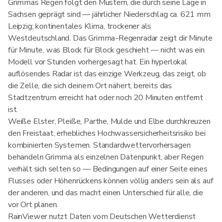
Grimmas Regen folgt den Mustern, die durch seine Lage in
Sachsen geprägt sind — jährlicher Niederschlag ca. 621 mm
Leipzig; kontinentales Klima, trockener als
Westdeutschland. Das Grimma-Regenradar zeigt dir Minute
für Minute, was Block für Block geschieht — nicht was ein
Modell vor Stunden vorhergesagt hat. Ein hyperlokal
auflösendes Radar ist das einzige Werkzeug, das zeigt, ob
die Zelle, die sich deinem Ort nähert, bereits das
Stadtzentrum erreicht hat oder noch 20 Minuten entfernt
ist.
Weiße Elster, Pleiße, Parthe, Mulde und Elbe durchkreuzen
den Freistaat; erhebliches Hochwassersicherheitsrisiko bei
kombinierten Systemen. Standardwettervorhersagen
behandeln Grimma als einzelnen Datenpunkt, aber Regen
verhält sich selten so — Bedingungen auf einer Seite eines
Flusses oder Höhenrückens können völlig anders sein als auf
der anderen, und das macht einen Unterschied für alle, die
vor Ort planen.
RainViewer nutzt Daten vom Deutschen Wetterdienst