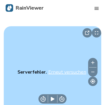
RainViewer
Live-Radar
Hurrikan-Verfolgung
Unwettermeldungen
Blog
Serverfehler.
Erneut versuchen
Holen Sie sich die App