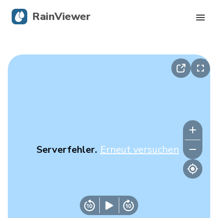
RainViewer
Live-Radar
Hurrikan-Verfolgung
Unwettermeldungen
Blog
Serverfehler.
Erneut versuchen
Holen Sie sich die App