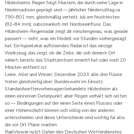
Hildesheims Regen folgt Mustern, die durch seine Lage in
Niedersachsen geprägt sind — jährlicher Niederschlag ca.
790–801 mm, gleichmäßig verteilt; Juli am feuchtesten
(82–84 mm); subozeanisch mit Nordseeinfluss. Das
Hildesheim-Regenradar zeigt dir minutengenau, was gerade
passiert — nicht, was ein Modell vor Stunden vorhergesagt
hat. Ein hyperlokal auflösendes Radar ist das einzige
Werkzeug, das zeigt, ob die Zelle, die sich deinem Ort
nähert, bereits das Stadtzentrum erreicht hat oder noch 20
Minuten entfernt ist.
Leine, Aller und Weser; Dezember 2023: alle drei Flüsse
traten gleichzeitig über, Bundeswehr im Einsatz.
Standardwettervorhersagen behandeln Hildesheim als
einen einzelnen Datenpunkt, aber Regen verhält sich selten
so — Bedingungen auf der einen Seite eines Flusses oder
einer Höhenschicht können sich völlig von der anderen
unterscheiden, und diese Unterschiede sind wichtig für alle,
die vor Ort Pläne machen.
RainViewer nutzt Daten des Deutschen Wetterdienstes