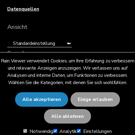
Datenquellen
Ansicht
Sprache
Rain Viewer verwendet Cookies, um Ihre Erfahrung zu verbessern
und relevante Anzeigen anzuzeigen. Wir verlassen uns auf
Deutsch (DE)
Analysen und interne Daten, um Funktionen zu verbessern.
Wählen Sie die Kategorien, mit denen Sie sich wohlfühlen.
Alle akzeptieren
Einige erlauben
© 2026 RainViewer,
MeteoLab Inc.
Alle ablehnen
Datenschutzhinweis
Notwendig
Analytik
Einstellungen
Allgemeine Geschäftsbedingungen