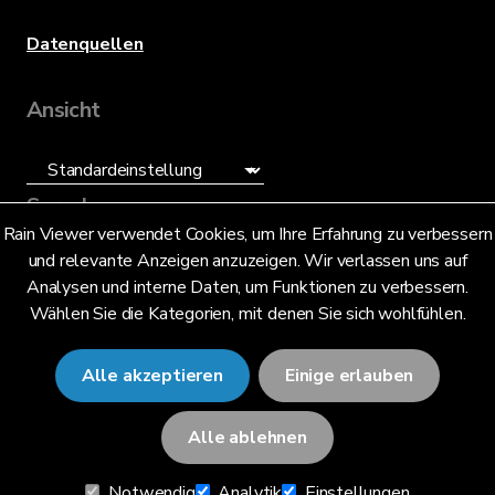
Datenquellen
Ansicht
Sprache
Rain Viewer verwendet Cookies, um Ihre Erfahrung zu verbessern
und relevante Anzeigen anzuzeigen. Wir verlassen uns auf
Deutsch (DE)
Analysen und interne Daten, um Funktionen zu verbessern.
Wählen Sie die Kategorien, mit denen Sie sich wohlfühlen.
Alle akzeptieren
Einige erlauben
© 2026 RainViewer,
MeteoLab Inc.
Alle ablehnen
Datenschutzhinweis
Notwendig
Analytik
Einstellungen