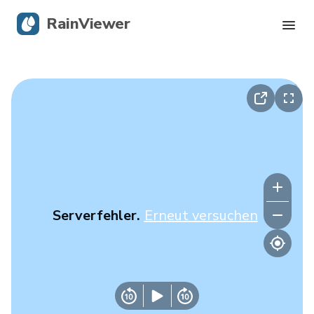
RainViewer
Live-Radar
Hurrikan-Verfolgung
Unwettermeldungen
Blog
Serverfehler.
Erneut versuchen
Holen Sie sich die App