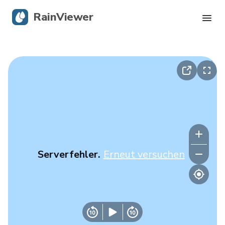
RainViewer
Live-Radar
Hurrikan-Verfolgung
Unwettermeldungen
Blog
Serverfehler.
Erneut versuchen
Holen Sie sich die App