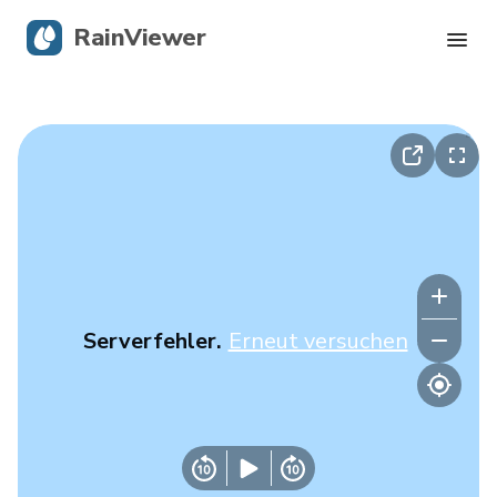
RainViewer
Live-Radar
Hurrikan-Verfolgung
Unwettermeldungen
Blog
Serverfehler.
Erneut versuchen
Holen Sie sich die App