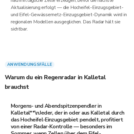
nachmittägliche Zelle erzeugen, bevor die nächste
Aktualisierung erfolgt — die Hocheifel-Einzugsgebiet-
und Eifel-Gewässernetz-Einzugsgebiet-Dynamik wird in
regionalen Modellen ausgeglichen. Das Radar hält sie
sichtbar.
ANWENDUNGSFÄLLE
Warum du ein Regenradar in Kalletal
brauchst
Morgens- und Abendspitzenpendler in
Kalletal**\nJeder, der in oder aus Kalletal durch
das Hocheifel-Einzugsgebiet pendelt, profitiert
von einer Radar-Kontrolle — besonders im
Sommer, wenn Zellen über dem Eifel-