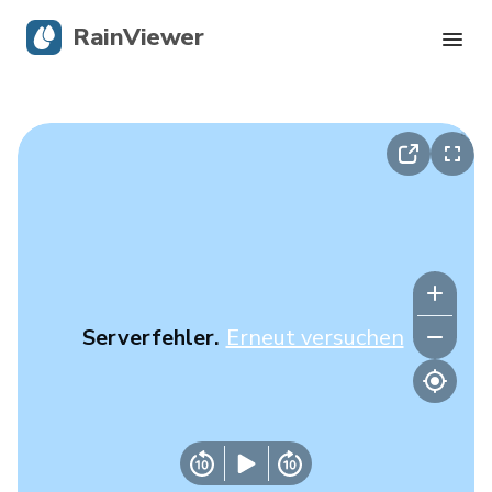
RainViewer
Live-Radar
Hurrikan-Verfolgung
Unwettermeldungen
Blog
Serverfehler.
Erneut versuchen
Holen Sie sich die App