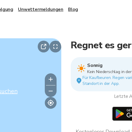
olgung
Unwettermeldungen
Blog
Regnet es ger
Sonnig
Kein Niederschlag in de
Für Kaufbeuren. Regen vari
Standort in der App.
suchen
Letzte A
Kostenloser Download * 