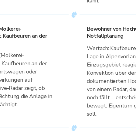
kann.
Molkerei-
Bewohner von Hochw
 Kaufbeuren an der
Notfallplanung
Wertach: Kaufbeuren
(Molkerei-
Lage in Alpenvorla
 Kaufbeuren an der
Einzugsgebiet reagi
hrtswegen oder
Konvektion über de
wirkungen auf
dokumentierten Hoch
ive-Radar zeigt, ob
von einem Radar, da
ichtung die Anlage in
noch fällt – entsc
ächtigt.
bewegt, Eigentum 
soll.