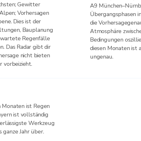
hsten; Gewitter
A9 München–Nürnber
 Alpen; Vorhersagen
Übergangsphasen in 
ene. Dies ist der
die Vorhersagegenaui
altungen, Bauplanung
Atmosphäre zwischen
wartete Regenfälle
Bedingungen oszilli
. Das Radar gibt dir
diesen Monaten ist 
hersage nicht bieten
ungenau.
 vorbeizieht.
n Monaten ist Regen
yern ist vollständig
verlässigste Werkzeug
 ganze Jahr über.