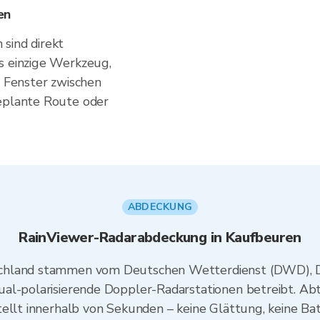
en
sind direkt
s einzige Werkzeug,
s Fenster zwischen
geplante Route oder
ABDECKUNG
RainViewer-Radarabdeckung in Kaufbeuren
schland stammen vom Deutschen Wetterdienst (DWD), D
al-polarisierende Doppler-Radarstationen betreibt. Abta
tellt innerhalb von Sekunden – keine Glättung, keine B