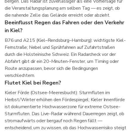
bergen. Das Radar ist zuverlässiger als eine Vorhersage für
die Veranstaltungsplanung am selben Tag — es zeigt, ob
die nahende Zelle das Gelände erreicht oder abzieht.
Beeinflusst Regen das Fahren oder den Verkehr
in Kiel?
B76 und A215 (Kiel–Rendsburg–Hamburg): wichtigste Kiel-
Fernstraße; Nebel und Sprühfahnen auf Zufahrtstraßen
durch die Holsteinische Schweiz. Ein Radarcheck vor der
Abfahrt gibt dir ein 20-Minuten-Fenster, um Timing oder
Route anzupassen, bevor sich die Bedingungen
verschlechtern.
Flutet Kiel bei Regen?
Kieler Förde (Ostsee-Meeresbucht): Sturmfluten im
Herbst/Winter erhöhen den Fördespiegel; Kieler Innenförde
ist dokumentierte Hochwasserzone für extreme Ostsee-
Sturmfluten. Das Live-Radar während Dauerregen zeigt, ob
stromaufwärts oder bergauf noch Regen fällt —
entscheidend, um zu wissen, ob das Hochwasserrisiko steigt