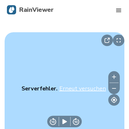
RainViewer
Live-Radar
Hurrikan-Verfolgung
Unwettermeldungen
Blog
Serverfehler.
Erneut versuchen
Holen Sie sich die App