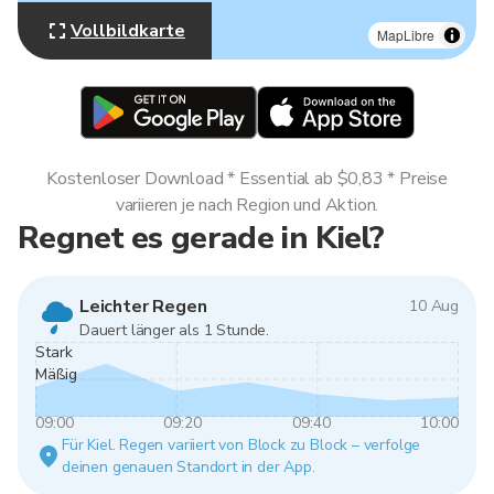
Vollbildkarte
MapLibre
Kostenloser Download * Essential ab $0,83 * Preise
variieren je nach Region und Aktion.
Regnet es gerade in Kiel?
Leichter Regen
10 Aug
Dauert länger als 1 Stunde.
Stark
Mäßig
09:00
09:20
09:40
10:00
Für Kiel. Regen variiert von Block zu Block – verfolge
deinen genauen Standort in der App.