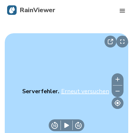
RainViewer
Live-Radar
Hurrikan-Verfolgung
Unwettermeldungen
Blog
Serverfehler.
Erneut versuchen
Holen Sie sich die App