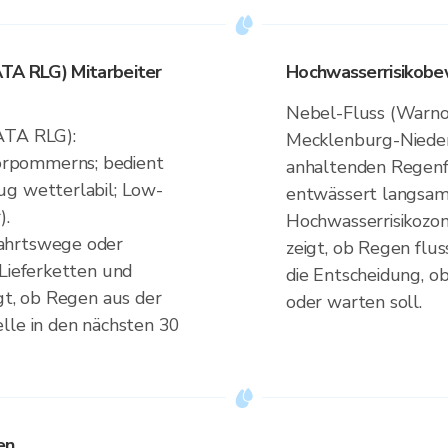
ATA RLG) Mitarbeiter
Hochwasserrisikobe
Nebel-Fluss (Warno
ATA RLG):
Mecklenburg-Nieder
rpommerns; bedient
anhaltenden Regenf
ug wetterlabil; Low-
entwässert langsam
).
Hochwasserrisikozon
ahrtswege oder
zeigt, ob Regen flus
 Lieferketten und
die Entscheidung, o
igt, ob Regen aus der
oder warten soll.
lle in den nächsten 30
en