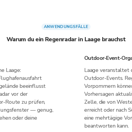
ANWENDUNGSFÄLLE
Warum du ein Regenradar in Laage brauchst
Outdoor-Event-Orga
he Laage:
Laage veranstaltet 
Flughafenausfahrt
Outdoor-Events. Re
gelände beeinflusst
Vorpommern können
adar vor der
Vorhersagen aktualis
r-Route zu prüfen,
Zelle, die von West
idungsfenster — genug,
erreicht oder nach 
tehen oder deine
eine mehrtägige Vor
beantworten kann.