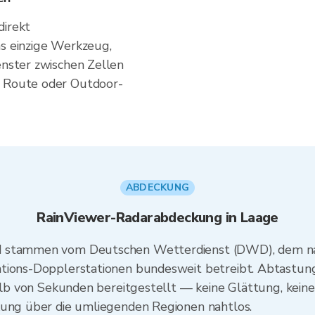
direkt
as einzige Werkzeug,
enster zwischen Zellen
e Route oder Outdoor-
ABDECKUNG
RainViewer-Radarabdeckung in Laage
d stammen vom Deutschen Wetterdienst (DWD), dem na
ations-Dopplerstationen bundesweit betreibt. Abtastun
rhalb von Sekunden bereitgestellt — keine Glättung, kei
kung über die umliegenden Regionen nahtlos.