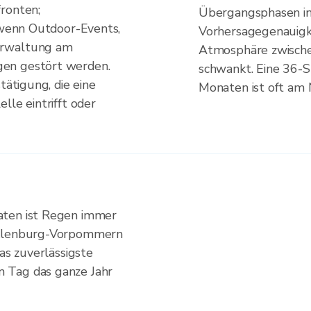
ronten;
Übergangsphasen in 
, wenn Outdoor-Events,
Vorhersagegenauigkei
erwaltung am
Atmosphäre zwische
en gestört werden.
schwankt. Eine 36-S
tätigung, die eine
Monaten ist oft am 
lle eintrifft oder
aten ist Regen immer
cklenburg-Vorpommern
das zuverlässigste
 Tag das ganze Jahr