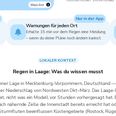
MapLibre
Nur in der App
Warnungen für jeden Ort
Erhalte 15 min vor dem Regen eine Meldung
– wenn du deine Pläne noch ändern kannst.
LOKALER KONTEXT
Regen in Laage: Was du wissen musst
einer Lage in Mecklenburg-Vorpommern, Deutschland — 
ner Niederschlag von Nordwesten Okt–März. Das Laage-R
zeit, nicht was ein Modell vor Stunden vorhergesagt hat. 
sich nähernde Zelle die Innenstadt bereits erreicht hat o
Sturmfluten beeinflussen Küstengebiete (Rostock, Rüge