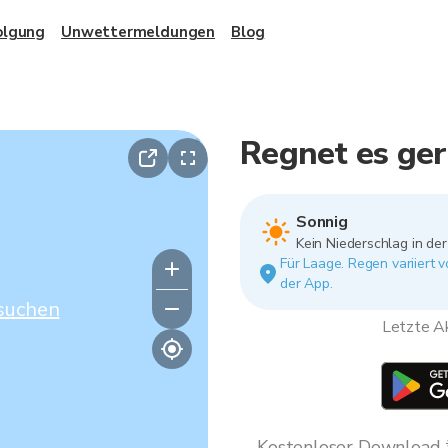
olgung
Unwettermeldungen
Blog
Regnet es ger
Sonnig
Kein Niederschlag in de
Für Laage. Regen variiert 
der App.
suchen
Letzte Ak
Kostenloser Download * 