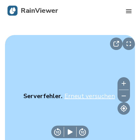
RainViewer
Live-Radar
Hurrikan-Verfolgung
Unwettermeldungen
Blog
Serverfehler.
Erneut versuchen
Holen Sie sich die App