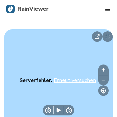
RainViewer
Live-Radar
Hurrikan-Verfolgung
Unwettermeldungen
Blog
Serverfehler.
Erneut versuchen
Holen Sie sich die App