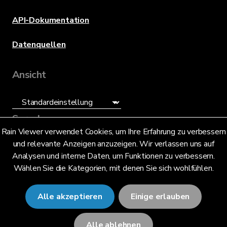
API-Dokumentation
Datenquellen
Ansicht
Sprache
Rain Viewer verwendet Cookies, um Ihre Erfahrung zu verbessern
und relevante Anzeigen anzuzeigen. Wir verlassen uns auf
Deutsch (DE)
Analysen und interne Daten, um Funktionen zu verbessern.
Wählen Sie die Kategorien, mit denen Sie sich wohlfühlen.
Alle akzeptieren
Einige erlauben
© 2026 RainViewer,
MeteoLab Inc.
Alle ablehnen