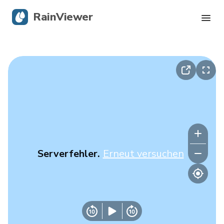
RainViewer
Live-Radar
Hurrikan-Verfolgung
Unwettermeldungen
Blog
Serverfehler.
Erneut versuchen
Holen Sie sich die App