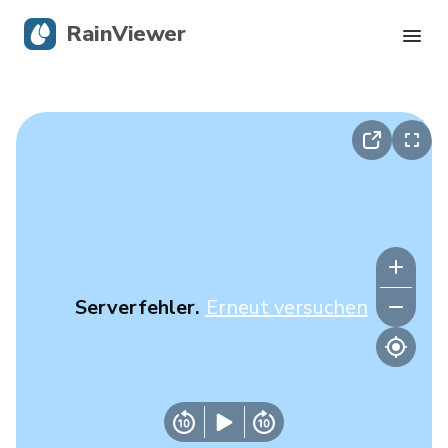
RainViewer
Live-Radar
Hurrikan-Verfolgung
Unwettermeldungen
Blog
Serverfehler.
Erneut versuchen
Holen Sie sich die App