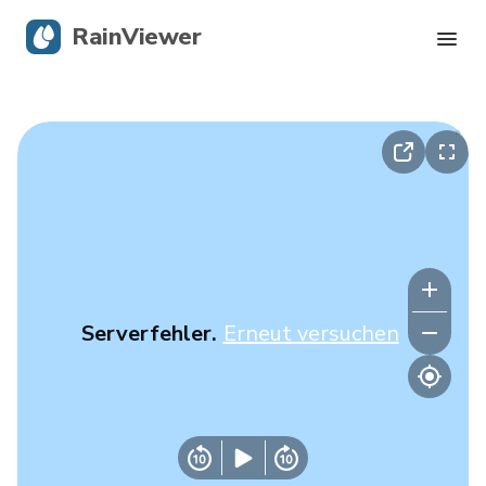
RainViewer
Live-Radar
Hurrikan-Verfolgung
Unwettermeldungen
Blog
Serverfehler.
Erneut versuchen
Holen Sie sich die App