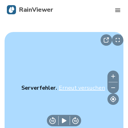
RainViewer
Live-Radar
Hurrikan-Verfolgung
Unwettermeldungen
Blog
Serverfehler.
Erneut versuchen
Holen Sie sich die App