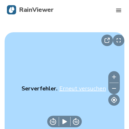
RainViewer
Live-Radar
Hurrikan-Verfolgung
Unwettermeldungen
Blog
Serverfehler.
Erneut versuchen
Holen Sie sich die App