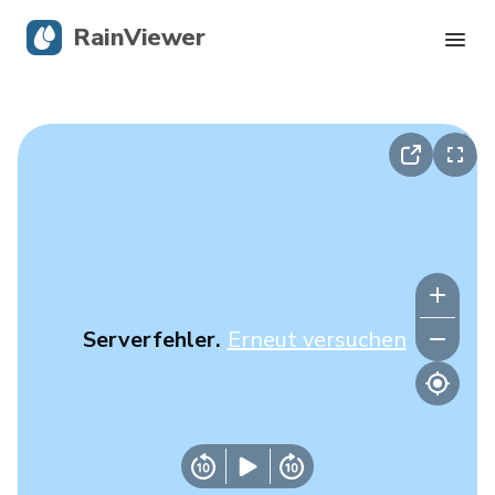
RainViewer
Live-Radar
Hurrikan-Verfolgung
Unwettermeldungen
Blog
Serverfehler.
Erneut versuchen
Holen Sie sich die App