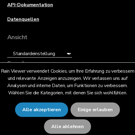
API-Dokumentation
Datenquellen
Ansicht
Sprache
Rain Viewer verwendet Cookies, um Ihre Erfahrung zu verbessern
und relevante Anzeigen anzuzeigen. Wir verlassen uns auf
Deutsch (DE)
Analysen und interne Daten, um Funktionen zu verbessern.
Wählen Sie die Kategorien, mit denen Sie sich wohlfühlen.
Alle akzeptieren
Einige erlauben
© 2026 RainViewer,
MeteoLab Inc.
Alle ablehnen
Datenschutzhinweis