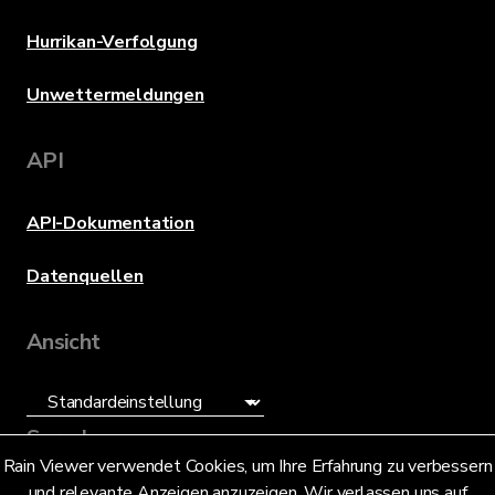
Hurrikan-Verfolgung
Unwettermeldungen
API
API-Dokumentation
Datenquellen
Ansicht
Sprache
Rain Viewer verwendet Cookies, um Ihre Erfahrung zu verbessern
und relevante Anzeigen anzuzeigen. Wir verlassen uns auf