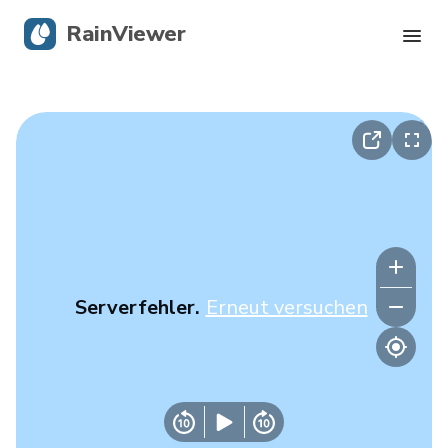
RainViewer
Live-Radar
Hurrikan-Verfolgung
Unwettermeldungen
Blog
Serverfehler.
Erneut versuchen
Holen Sie sich die App