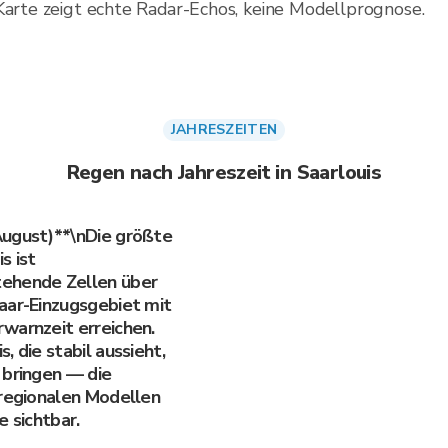
Karte zeigt echte Radar-Echos, keine Modellprognose.
JAHRESZEITEN
Regen nach Jahreszeit in Saarlouis
August)**\nDie größte
s ist
tehende Zellen über
aar-Einzugsgebiet mit
warnzeit erreichen.
, die stabil aussieht,
 bringen — die
 regionalen Modellen
e sichtbar.