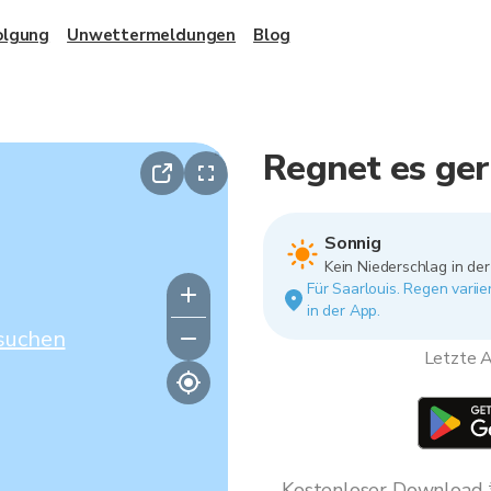
olgung
Unwettermeldungen
Blog
Regnet es ger
Sonnig
Kein Niederschlag in de
Für Saarlouis. Regen varii
in der App.
suchen
Letzte A
Kostenloser Download * 