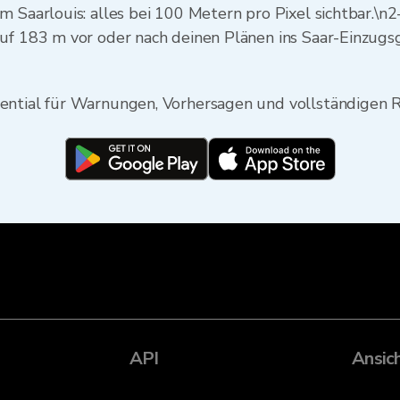
m Saarlouis: alles bei 100 Metern pro Pixel sichtbar.\n
auf 183 m vor oder nach deinen Plänen ins Saar-Einzug
ential für Warnungen, Vorhersagen und vollständigen R
API
Ansic