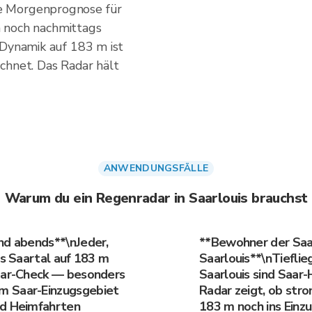
e Morgenprognose für
nn noch nachmittags
-Dynamik auf 183 m ist
chnet. Das Radar hält
ANWENDUNGSFÄLLE
Warum du ein Regenradar in Saarlouis brauchst
nd abends**\nJeder,
**Bewohner der Saa
as Saartal auf 183 m
Saarlouis**\nTieflie
adar-Check — besonders
Saarlouis sind Saar
m Saar-Einzugsgebiet
Radar zeigt, ob str
nd Heimfahrten
183 m noch ins Einzu