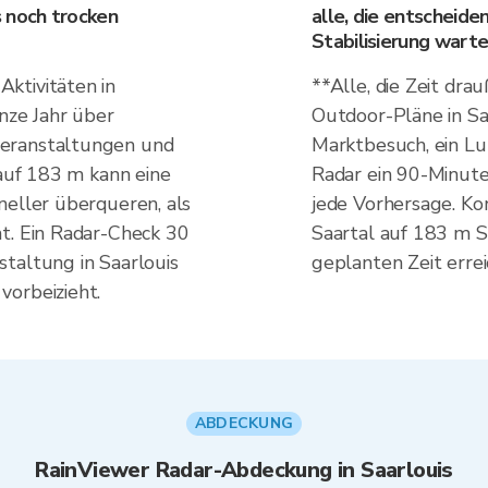
 noch trocken
alle, die entscheide
Stabilisierung warte
ktivitäten in
**Alle, die Zeit dra
nze Jahr über
Outdoor-Pläne in Sa
eranstaltungen und
Marktbesuch, ein Lu
 auf 183 m kann eine
Radar ein 90-Minute
neller überqueren, als
jede Vorhersage. Ko
t. Ein Radar-Check 30
Saartal auf 183 m S
taltung in Saarlouis
geplanten Zeit errei
vorbeizieht.
ABDECKUNG
RainViewer Radar-Abdeckung in Saarlouis