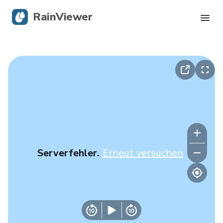
RainViewer
Live-Radar
Hurrikan-Verfolgung
Unwettermeldungen
Blog
Serverfehler.
Erneut versuchen
Holen Sie sich die App