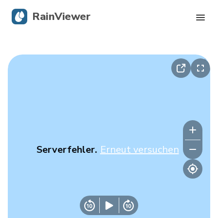
RainViewer
Live-Radar
Hurrikan-Verfolgung
Unwettermeldungen
Blog
Serverfehler.
Erneut versuchen
Holen Sie sich die App