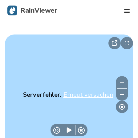
RainViewer
Live-Radar
Hurrikan-Verfolgung
Unwettermeldungen
Blog
Serverfehler.
Erneut versuchen
Holen Sie sich die App