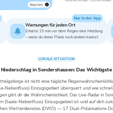
MapLibre
Nur in der App
Warnungen für jeden Ort
Erhalte 15 min vor dem Regen eine Meldung
– wenn du deine Pläne noch ändern kannst.
LOKALE SITUATION
Niederschlag in Sondershausen: Das Wichtigste
telgebirge ist nicht eine tägliche Regenwahrscheinlic
le-Nebenfluss) Einzugsgebiet überquert und wie schnell
en gibt dir die Wahrscheinlichkeit. Das Live-Radar in So
lm (Saale-Nebenfluss) Einzugsgebiet ist und auf dich z
hen Wetterdienstes (DWD) — 17 Dual-Polarisations-Do