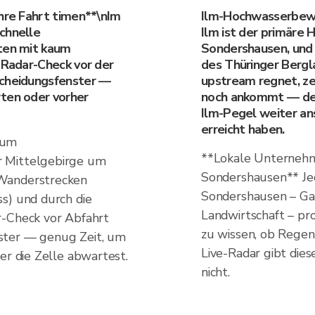
ihre Fahrt timen**\nIm
Ilm-Hochwasserbewu
chnelle
Ilm ist der primäre 
rten mit kaum
Sondershausen, und H
n Radar-Check vor der
des Thüringer Berg
scheidungsfenster —
upstream regnet, ze
rten oder vorher
noch ankommt — der 
Ilm-Pegel weiter an
erreicht haben.
 um
**Lokale Unternehm
 Mittelgebirge um
Sondershausen** Je
Wanderstrecken
Sondershausen – Ga
s) und durch die
Landwirtschaft – pro
r-Check vor Abfahrt
zu wissen, ob Regen
ster — genug Zeit, um
Live-Radar gibt dies
er die Zelle abwartest.
nicht.