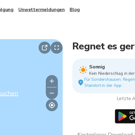
olgung
Unwettermeldungen
Blog
Regnet es ge
Sonnig
Kein Niederschlag in de
Für Sondershausen. Regen 
Standort in der App.
suchen
Letzte A
Kostenloser Download * 