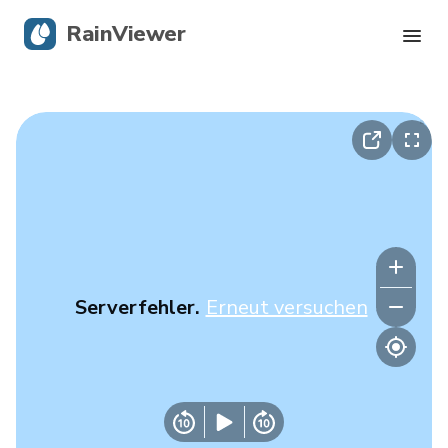
RainViewer
Live-Radar
Hurrikan-Verfolgung
Unwettermeldungen
Blog
Serverfehler.
Erneut versuchen
Holen Sie sich die App