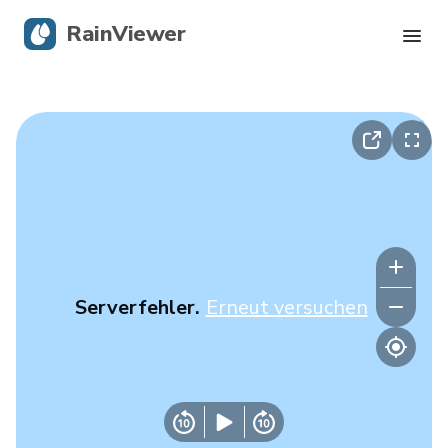
RainViewer
Live-Radar
Hurrikan-Verfolgung
Unwettermeldungen
Blog
Serverfehler.
Erneut versuchen
Holen Sie sich die App