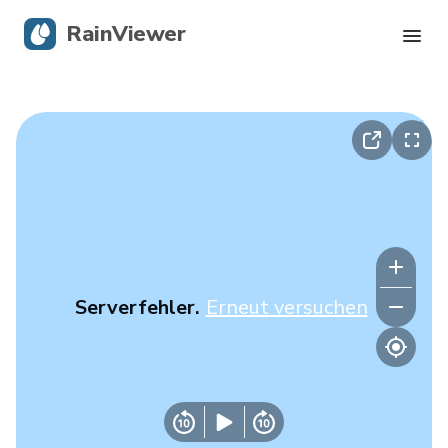
RainViewer
Live-Radar
Hurrikan-Verfolgung
Unwettermeldungen
Blog
Serverfehler.
Erneut versuchen
Holen Sie sich die App