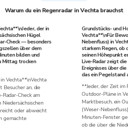
Warum du ein Regenradar in Vechta brauchst
chta**\nJeder, der in
Grundstücks- und H
sächsischen Hügel
Vechta**\nFür Bewo
adar-Check — besonders
Nebenfluss) in Vecht
gszellen über dem
starkem Regen, ob d
Minuten bilden und
seinen Höhepunkt er
u Mittag trocken
Live-Radar zeigt di
Ereignisses über di
das ein Pegelstand a
in Vechta**\nVechta
**Jeder, der Zeit im
t Besucher an, die
Outdoor-Pläne in Ve
ve-Radar-Check am
Marktbesuch, ein O
n Niedersächsischen
(Weser-Nebenfluss) 
reicht oder abweicht
Minuten-Fenster gen
rn gemachte
ob die über die Nie