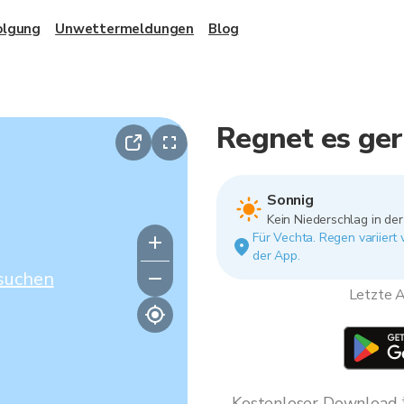
olgung
Unwettermeldungen
Blog
Regnet es ger
Sonnig
Kein Niederschlag in de
Für Vechta. Regen variiert
der App.
suchen
Letzte A
Kostenloser Download * 