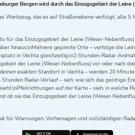
neburger Bergen wird durch das Einzugsgebiet der Leine
ige Werkzeug, das es auf Straßenebene verfolgt, alle 5 
 du für das Einzugsgebiet der Leine (Weser-Nebenfluss) i
über hinaus.\nMehrere gepinnte Orte – verfolge die Le
platz in Vechta gleichzeitig.\n2-Stunden-Radar-Animati
gebiet der Leine (Weser-Nebenfluss) vor oder nach de
deinen exakten Standort in Vechta – werden 20 Minuten
48 Stunden Radar-Verlauf – sieh, wie sich das gestrige 
sieht.\nPfeilrichtungen auf der Karte – sieh, in welche R
ob sie das Einzugsgebiet der Leine (Weser-Nebenfluss
al für Warnungen, Vorhersagen und vollständigen Rada