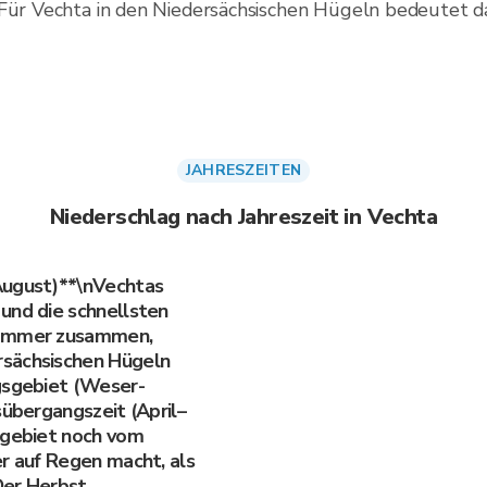
Für Vechta in den Niedersächsischen Hügeln bedeutet das
JAHRESZEITEN
Niederschlag nach Jahreszeit in Vechta
August)**\nVechtas
und die schnellsten
Sommer zusammen,
rsächsischen Hügeln
gsgebiet (Weser-
sübergangszeit (April–
sgebiet noch vom
er auf Regen macht, als
Der Herbst