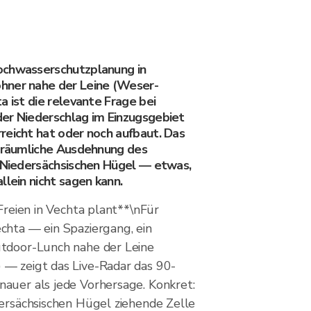
ochwasserschutzplanung in
hner nahe der Leine (Weser-
a ist die relevante Frage bei
er Niederschlag im Einzugsgebiet
reicht hat oder noch aufbaut. Das
e räumliche Ausdehnung des
e Niedersächsischen Hügel — etwas,
llein nicht sagen kann.
 Freien in Vechta plant**\nFür
chta — ein Spaziergang, ein
utdoor-Lunch nahe der Leine
— zeigt das Live-Radar das 90-
auer als jede Vorhersage. Konkret:
dersächsischen Hügel ziehende Zelle