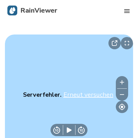
RainViewer
Live-Radar
Hurrikan-Verfolgung
Unwettermeldungen
Blog
Serverfehler.
Erneut versuchen
Holen Sie sich die App