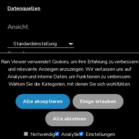
Datenquellen
Ansicht
Sprache
Rain Viewer verwendet Cookies, um Ihre Erfahrung zu verbessern
und relevante Anzeigen anzuzeigen. Wir verlassen uns auf
Deutsch (DE)
Analysen und interne Daten, um Funktionen zu verbessern.
Wählen Sie die Kategorien, mit denen Sie sich wohlfühlen.
Alle akzeptieren
Einige erlauben
© 2026 RainViewer,
MeteoLab Inc.
Alle ablehnen
Datenschutzhinweis
Notwendig
Analytik
Einstellungen
Allgemeine Geschäftsbedingungen