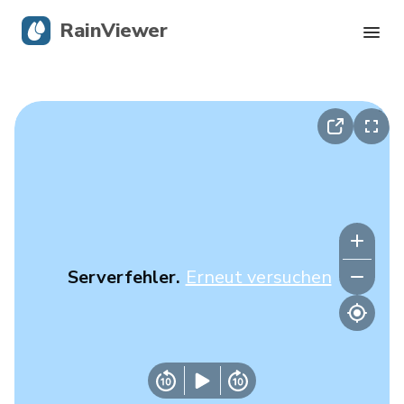
RainViewer
Live-Radar
Hurrikan-Verfolgung
Unwettermeldungen
Blog
Serverfehler.
Erneut versuchen
Holen Sie sich die App