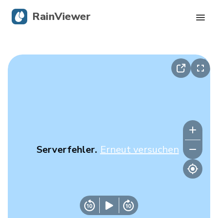
RainViewer
Live-Radar
Hurrikan-Verfolgung
Unwettermeldungen
Blog
Serverfehler.
Erneut versuchen
Holen Sie sich die App