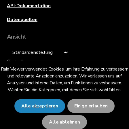
API-Dokumentation
Datenquellen
Ansicht
Sprache
Rain Viewer verwendet Cookies, um Ihre Erfahrung zu verbessern
und relevante Anzeigen anzuzeigen. Wir verlassen uns auf
Deutsch (DE)
Analysen und interne Daten, um Funktionen zu verbessern.
Wählen Sie die Kategorien, mit denen Sie sich wohlfühlen.
Alle akzeptieren
Einige erlauben
© 2026 RainViewer,
MeteoLab Inc.
Alle ablehnen
Datenschutzhinweis