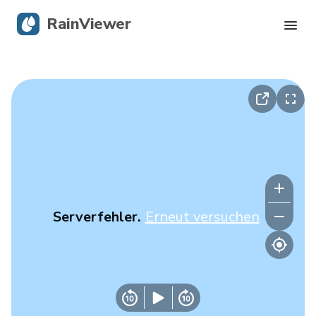
RainViewer
Live-Radar
Hurrikan-Verfolgung
Unwettermeldungen
Blog
Serverfehler.
Erneut versuchen
Holen Sie sich die App