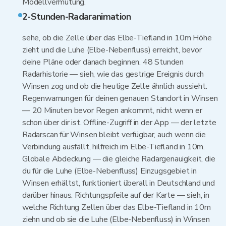
Modellvermutung.
2-Stunden-Radaranimation
sehe, ob die Zelle über das Elbe-Tiefland in 10m Höhe
zieht und die Luhe (Elbe-Nebenfluss) erreicht, bevor
deine Pläne oder danach beginnen. 48 Stunden
Radarhistorie — sieh, wie das gestrige Ereignis durch
Winsen zog und ob die heutige Zelle ähnlich aussieht.
Regenwarnungen für deinen genauen Standort in Winsen
— 20 Minuten bevor Regen ankommt, nicht wenn er
schon über dir ist. Offline-Zugriff in der App — der letzte
Radarscan für Winsen bleibt verfügbar, auch wenn die
Verbindung ausfällt, hilfreich im Elbe-Tiefland in 10m.
Globale Abdeckung — die gleiche Radargenauigkeit, die
du für die Luhe (Elbe-Nebenfluss) Einzugsgebiet in
Winsen erhältst, funktioniert überall in Deutschland und
darüber hinaus. Richtungspfeile auf der Karte — sieh, in
welche Richtung Zellen über das Elbe-Tiefland in 10m
ziehn und ob sie die Luhe (Elbe-Nebenfluss) in Winsen