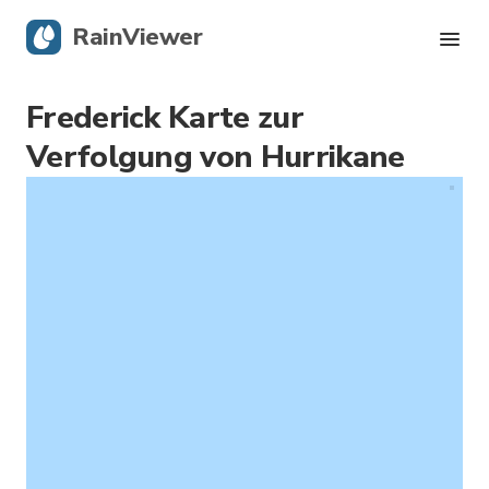
RainViewer
Frederick Karte zur
Live-Radar
Verfolgung von Hurrikane
Hurrikan-Verfolgung
Unwettermeldungen
Blog
Holen Sie sich die App