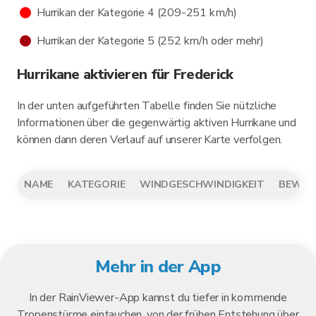
Hurrikan der Kategorie 4 (209-251 km/h)
Hurrikan der Kategorie 5 (252 km/h oder mehr)
Hurrikane aktivieren für Frederick
In der unten aufgeführten Tabelle finden Sie nützliche
Informationen über die gegenwärtig aktiven Hurrikane und
können dann deren Verlauf auf unserer Karte verfolgen.
NAME
KATEGORIE
WINDGESCHWINDIGKEIT
BEWEG
Mehr in der App
In der RainViewer-App kannst du tiefer in kommende
Tropenstürme eintauchen, von der frühen Entstehung über