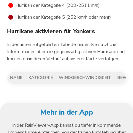
Hurrikan der Kategorie 4 (209-251 km/h)
Hurrikan der Kategorie 5 (252 km/h oder mehr)
Hurrikane aktivieren für Yonkers
In der unten aufgeführten Tabelle finden Sie nützliche
Informationen über die gegenwärtig aktiven Hurrikane und
können dann deren Verlauf auf unserer Karte verfolgen.
NAME
KATEGORIE
WINDGESCHWINDIGKEIT
BEWEG
Mehr in der App
In der RainViewer-App kannst du tiefer in kommende
Tropenstürme eintauchen, von der frühen Entstehung über