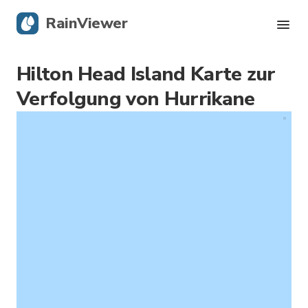
RainViewer
Hilton Head Island Karte zur
Live-Radar
Verfolgung von Hurrikane
Hurrikan-Verfolgung
Unwettermeldungen
Blog
Holen Sie sich die App