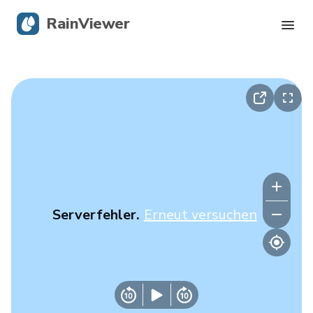
RainViewer
Live-Radar
Hurrikan-Verfolgung
Unwettermeldungen
Blog
Serverfehler.
Erneut versuchen
Holen Sie sich die App