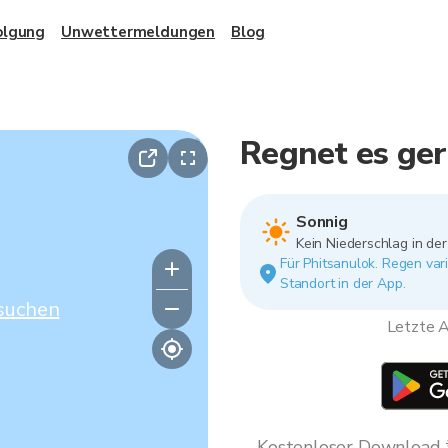
olgung
Unwettermeldungen
Blog
Regnet es ger
Sonnig
Kein Niederschlag in de
Für Phitsanulok. Regen var
Standort in der App.
suchen
Letzte A
Kostenloser Download * 