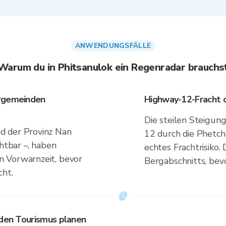
ANWENDUNGSFÄLLE
Warum du in Phitsanulok ein Regenradar brauchs
ergemeinden
Highway-12-Fracht d
Die steilen Steigu
d der Provinz Nan
12 durch die Phetc
chtbar –, haben
echtes Frachtrisiko
 Vorwarnzeit, bevor
Bergabschnitts, bevo
cht.
 den Tourismus planen