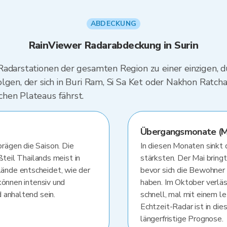
ABDECKUNG
RainViewer Radarabdeckung in Surin
Radarstationen der gesamten Region zu einer einzigen, 
lgen, der sich in Buri Ram, Si Sa Ket oder Nakhon Ratch
hen Plateaus fährst.
Übergangsmonate (Ma
ägen die Saison. Die
In diesen Monaten sinkt 
ßteil Thailands meist in
stärksten. Der Mai bringt
nde entscheidet, wie der
bevor sich die Bewohne
können intensiv und
haben. Im Oktober verlä
 anhaltend sein.
schnell, mal mit einem l
Echtzeit-Radar ist in die
längerfristige Prognose.