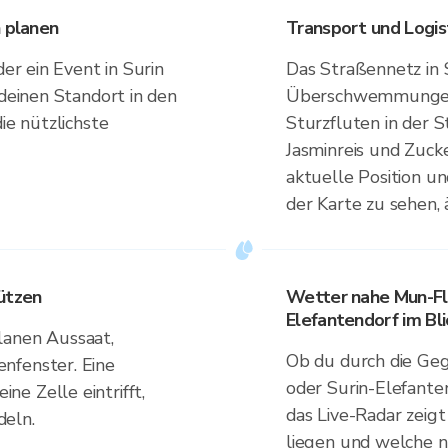
n planen
Transport und Logis
der ein Event in Surin
Das Straßennetz in S
 deinen Standort in den
Überschwemmungen
ie nützlichste
Sturzfluten in der 
Jasminreis und Zuck
aktuelle Position u
der Karte zu sehen,
ützen
Wetter nahe Mun-Flu
Elefantendorf im Bl
lanen Aussaat,
Ob du durch die Ge
nfenster. Eine
oder Surin-Elefante
e Zelle eintrifft,
das Live-Radar zeig
deln.
liegen und welche no