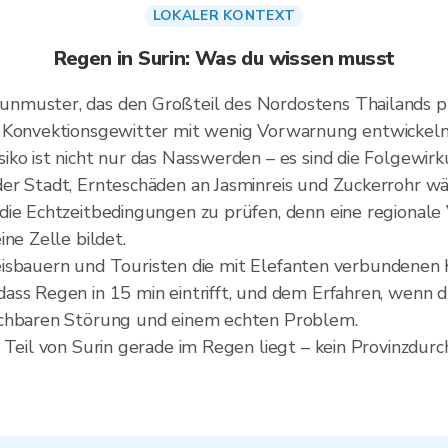
LOKALER KONTEXT
Regen in Surin: Was du wissen musst
nmuster, das den Großteil des Nordostens Thailands prä
e Konvektionsgewitter mit wenig Vorwarnung entwickeln
siko ist nicht nur das Nasswerden – es sind die Folge
er Stadt, Ernteschäden an Jasminreis und Zuckerrohr w
die Echtzeitbedingungen zu prüfen, denn eine regional
ne Zelle bildet.
inreisbauern und Touristen die mit Elefanten verbundene
ss Regen in 15 min eintrifft, und dem Erfahren, wenn du
schbaren Störung und einem echten Problem.
 Teil von Surin gerade im Regen liegt – kein Provinzdur