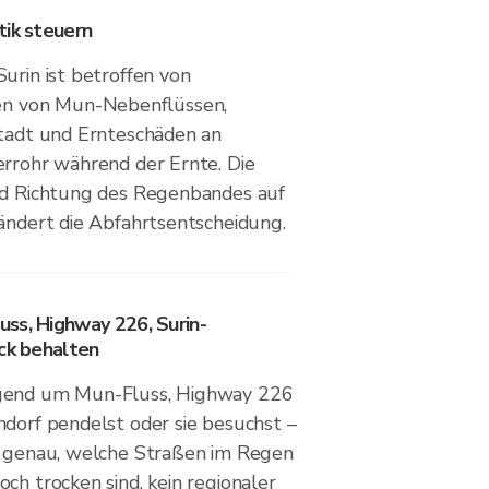
tik steuern
urin ist betroffen von
 von Mun-Nebenflüssen,
Stadt und Ernteschäden an
errohr während der Ernte. Die
nd Richtung des Regenbandes auf
 ändert die Abfahrtsentscheidung.
ss, Highway 226, Surin-
ick behalten
gend um Mun-Fluss, Highway 226
ndorf pendelst oder sie besuchst –
t genau, welche Straßen im Regen
ch trocken sind, kein regionaler