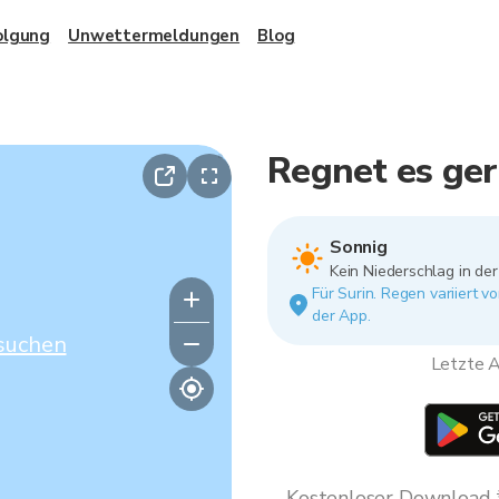
olgung
Unwettermeldungen
Blog
Regnet es ger
Sonnig
Kein Niederschlag in de
Für Surin. Regen variiert 
der App.
suchen
Letzte A
Kostenloser Download * 