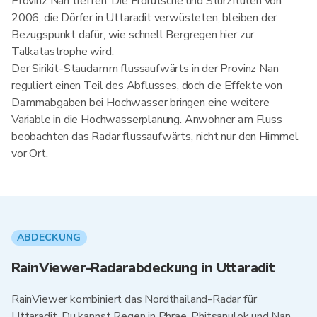
Provinz Nan treffen. Die Erdrutsche und Sturzfluten von
2006, die Dörfer in Uttaradit verwüsteten, bleiben der
Bezugspunkt dafür, wie schnell Bergregen hier zur
Talkatastrophe wird.
Der Sirikit-Staudamm flussaufwärts in der Provinz Nan
reguliert einen Teil des Abflusses, doch die Effekte von
Dammabgaben bei Hochwasser bringen eine weitere
Variable in die Hochwasserplanung. Anwohner am Fluss
beobachten das Radar flussaufwärts, nicht nur den Himmel
vor Ort.
ABDECKUNG
RainViewer-Radarabdeckung in Uttaradit
RainViewer kombiniert das Nordthailand-Radar für
Uttaradit. Du kannst Regen in Phrae, Phitsanulok und Nan