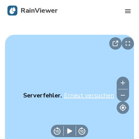
RainViewer
Live-Radar
Hurrikan-Verfolgung
Unwettermeldungen
Blog
Serverfehler.
Erneut versuchen
Holen Sie sich die App