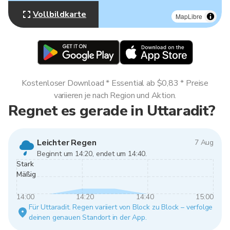
Vollbildkarte
MapLibre
Kostenloser Download * Essential ab $0,83 * Preise
variieren je nach Region und Aktion.
Regnet es gerade in Uttaradit?
Leichter Regen
7 Aug
Beginnt um 14:20, endet um 14:40.
Stark
Mäßig
14:00
14:20
14:40
15:00
Für Uttaradit. Regen variiert von Block zu Block – verfolge
deinen genauen Standort in der App.