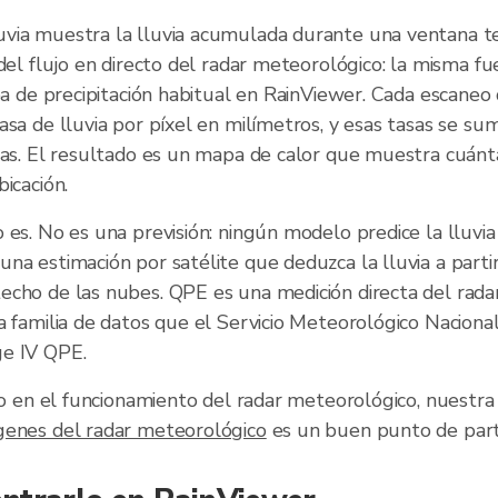
via muestra la lluvia acumulada durante una ventana t
 del flujo en directo del radar meteorológico: la misma f
apa de precipitación habitual en RainViewer. Cada escaneo 
asa de lluvia por píxel en milímetros, y esas tasas se su
jas. El resultado es un mapa de calor que muestra cuánta
icación.
 es. No es una previsión: ningún modelo predice la lluvia
na estimación por satélite que deduzca la lluvia a partir
echo de las nubes. QPE es una medición directa del rad
a familia de datos que el Servicio Meteorológico Naciona
ge IV QPE.
ndo en el funcionamiento del radar meteorológico, nuestr
genes del radar meteorológico
es un buen punto de part