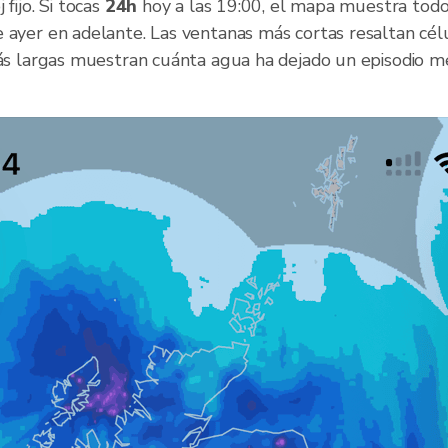
 fijo. Si tocas
24h
hoy a las 19:00, el mapa muestra todo
e ayer en adelante. Las ventanas más cortas resaltan cé
 más largas muestran cuánta agua ha dejado un episodio 