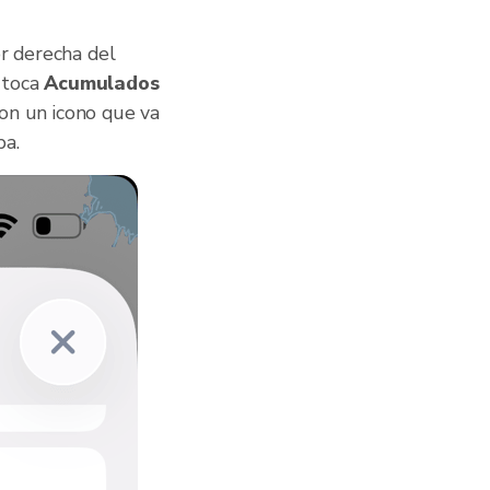
or derecha del
 toca
Acumulados
 con un icono que va
pa.