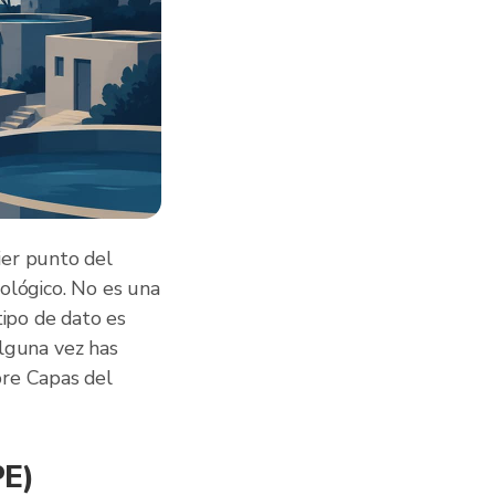
ier punto del
ológico. No es una
tipo de dato es
alguna vez has
bre Capas del
PE)