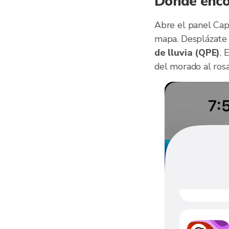
Dónde enco
Abre el panel Capa
mapa. Desplázate h
de lluvia (QPE)
. 
del morado al rosa