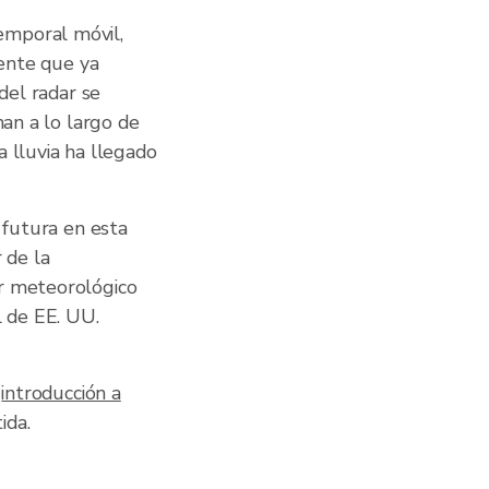
emporal móvil,
uente que ya
del radar se
man a lo largo de
 lluvia ha llegado
 futura en esta
 de la
ar meteorológico
l de EE. UU.
a
introducción a
ida.