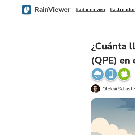
RainViewer
Radar en vivo
Rastreador
¿Cuánta l
(QPE) en 
Oleksii Schastl