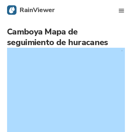
RainViewer
Camboya Mapa de
Radar en vivo
seguimiento de huracanes
Rastreador de huracanes
Alertas Severas
Blog
Obtener la aplicación