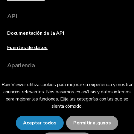
API
Documentación de la API
Fuentes de datos
Apariencia
Rain Viewer utiliza cookies para mejorar su experiencia y mostrar
Idioma
anuncios relevantes. Nos basamos en análisis y datos internos
para mejorar las funciones. Elija las categorías con las que se
sienta cómodo.
Español (ES)
Aceptar todos
Permitir algunos