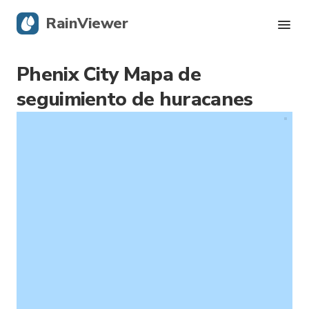
RainViewer
Phenix City Mapa de
Radar en vivo
seguimiento de huracanes
Rastreador de huracanes
Alertas Severas
Blog
Obtener la aplicación