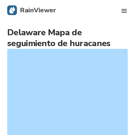
RainViewer
Delaware Mapa de
Radar en vivo
seguimiento de huracanes
Rastreador de huracanes
Alertas Severas
Blog
Obtener la aplicación