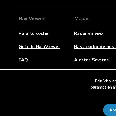
RainViewer
Mapas
Para tu coche
Radar en vivo
Guía de RainViewer
Rastreador de hur
FAQ
Alertas Severas
Acerca de
Rain Viewer 
Contáctanos
basamos en aná
Ace