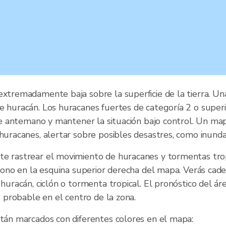
extremadamente baja sobre la superficie de la tierra. Un
e huracán. Los huracanes fuertes de categoría 2 o super
s de antemano y mantener la situación bajo control. Un m
huracanes, alertar sobre posibles desastres, como inundac
te rastrear el movimiento de huracanes y tormentas trop
 icono en la esquina superior derecha del mapa. Verás ca
 huracán, ciclón o tormenta tropical. El pronóstico del 
s probable en el centro de la zona.
stán marcados con diferentes colores en el mapa: