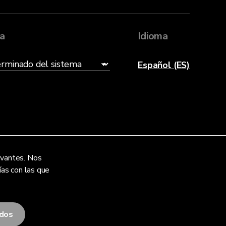
ia
Idioma
Español (ES)
levantes. Nos
ías con las que
odos