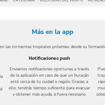
MBRE
CATEGORÍA
VELOCIDAD DEL VIENTO
MOVIÉND
Más en la app
n las tormentas tropicales próximas, desde su formación in
Notificaciones push
Enviamos notificaciones oportunas a través
Pue
de la aplicación en caso de que un huracán
tray
ia
esté cerca de tu ciudad o región. Gracias a
ráp
ello, tendrás tiempo suficiente para evacuar
muc
ad
y obtener más ayuda, si fuera necesario.
cobe