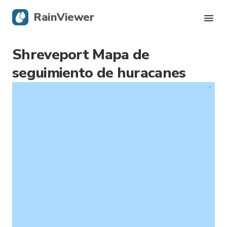
RainViewer
Shreveport Mapa de
Radar en vivo
seguimiento de huracanes
Rastreador de huracanes
Alertas Severas
Blog
Obtener la aplicación