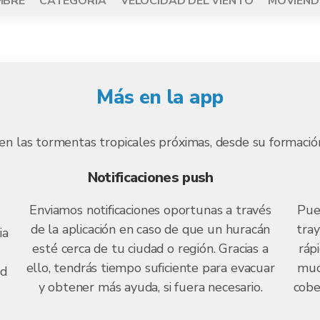
MBRE
CATEGORÍA
VELOCIDAD DEL VIENTO
MOVIÉND
Más en la app
n las tormentas tropicales próximas, desde su formación in
Notificaciones push
Enviamos notificaciones oportunas a través
Pue
de la aplicación en caso de que un huracán
tray
ia
esté cerca de tu ciudad o región. Gracias a
ráp
ello, tendrás tiempo suficiente para evacuar
muc
ad
y obtener más ayuda, si fuera necesario.
cobe