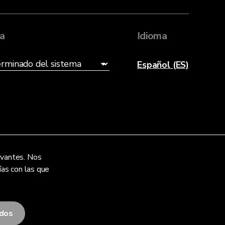
ia
Idioma
Español (ES)
levantes. Nos
ías con las que
odos