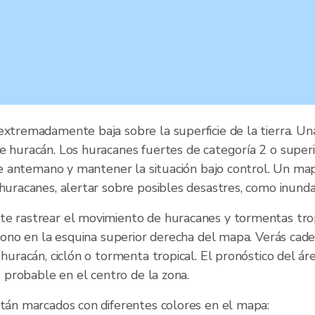
extremadamente baja sobre la superficie de la tierra. Un
e huracán. Los huracanes fuertes de categoría 2 o super
s de antemano y mantener la situación bajo control. Un m
huracanes, alertar sobre posibles desastres, como inundac
te rastrear el movimiento de huracanes y tormentas trop
 icono en la esquina superior derecha del mapa. Verás ca
 huracán, ciclón o tormenta tropical. El pronóstico del 
s probable en el centro de la zona.
stán marcados con diferentes colores en el mapa: