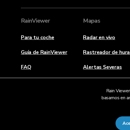
RainViewer
Mapas
Para tu coche
Radar en vivo
Guía de RainViewer
Rastreador de hur
FAQ
Alertas Severas
Acerca de
Rain Viewer 
Contáctanos
basamos en aná
Ace