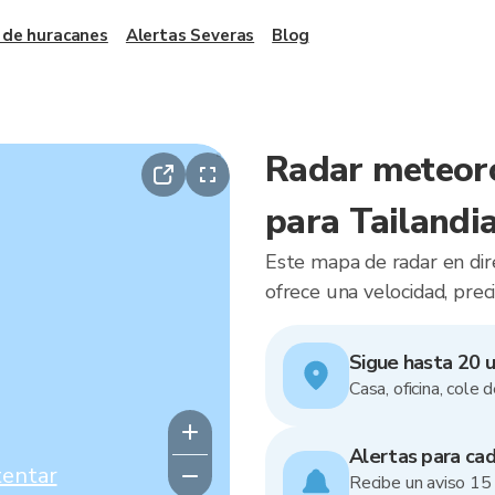
 de huracanes
Alertas Severas
Blog
Radar meteoro
para Tailandi
Este mapa de radar en dire
ofrece una velocidad, preci
Sigue hasta 20 u
Casa, oficina, cole 
Alertas para ca
tentar
Recibe un aviso 15 