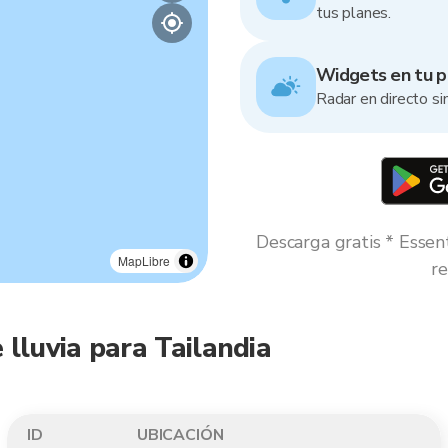
tus planes.
Widgets en tu pa
Radar en directo sin
Descarga gratis * Essen
MapLibre
re
 lluvia para Tailandia
ID
UBICACIÓN