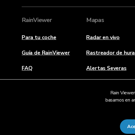
RainViewer
Mapas
Para tu coche
Radar en vivo
Guía de RainViewer
Rastreador de hur
FAQ
Alertas Severas
Acerca de
Rain Viewer 
Contáctanos
basamos en aná
Ace