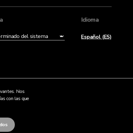
ia
Idioma
Español (ES)
levantes. Nos
ías con las que
odos