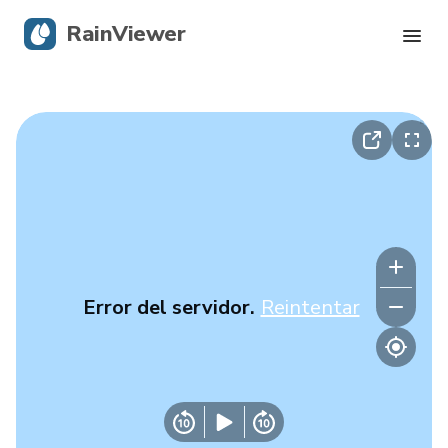
RainViewer
Radar en vivo
Rastreador de huracanes
Alertas Severas
Blog
Error del servidor.
Reintentar
Obtener la aplicación